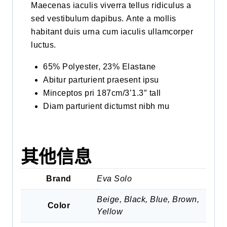
Maecenas iaculis viverra tellus ridiculus a
sed vestibulum dapibus. Ante a mollis
habitant duis urna cum iaculis ullamcorper
luctus.
65% Polyester, 23% Elastane
Abitur parturient praesent ipsu
Minceptos pri 187cm/3’1.3″ tall
Diam parturient dictumst nibh mu
其他信息
Brand
Eva Solo
Beige, Black, Blue, Brown,
Color
Yellow